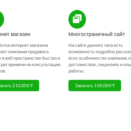
рнет магазин
Многостраничный сайт
отка интернет магазина
На сайте данного типа есть
яет компании продавать
возможность подробно рассказ
 в веб пространстве быстро и
всех особенностях компании, е
трат времени на консультацию
достоинствах, лицензиях и оп
ов.
работы.
азать 210.000 ₸
Заказать 100.000 ₸