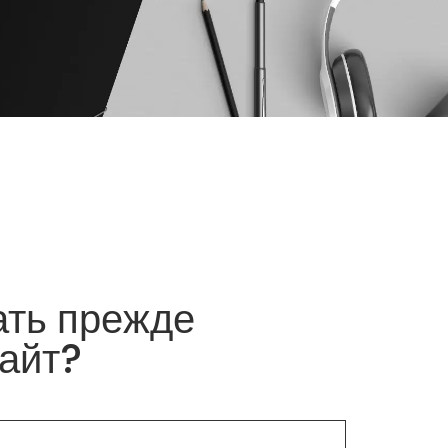
ать прежде
сайт?